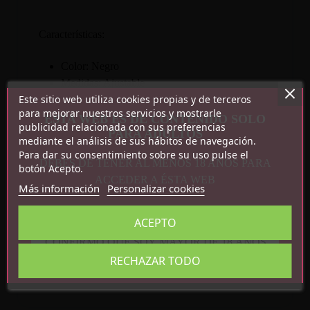
Características:
Color: Negro
Medidas: Ajustable
Este sitio web utiliza cookies propias y de terceros
Hueso 13cm
para mejorar nuestros servicios y mostrarle
Peso: 112g
ESTA WEB ES DE CONTENIDO SOLO
publicidad relacionada con sus preferencias
PARA ADULTOS
Material: Silicona
mediante el análisis de sus hábitos de navegación.
Para dar su consentimiento sobre su uso pulse el
DEBES DE TENER AL MENOS 18 AÑOS PARA
botón Acepto.
ACCEDER A ÉSTA WEB
Más información
Personalizar cookies
ACEPTO
Detalles del producto
CONFIRMO QUE SOY MAYOR DE 18 AÑOS
Referencia
8436615007790
RECHAZAR TODO
En stock
36 Artículos