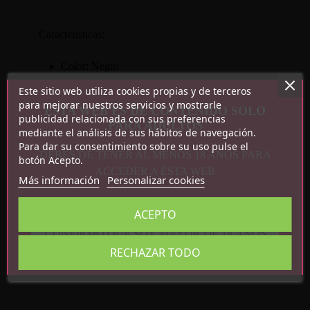
Características:
Color: Negro
Medidas: Ajustable
Este sitio web utiliza cookies propias y de terceros
Bola 4.5cm
para mejorar nuestros servicios y mostrarle
ESTA WEB ES DE CONTENIDO SOLO
Peso: 183g
publicidad relacionada con sus preferencias
PARA ADULTOS
mediante el análisis de sus hábitos de navegación.
Para dar su consentimiento sobre su uso pulse el
DEBES DE TENER AL MENOS 18 AÑOS PARA
botón Acepto.
ACCEDER A ÉSTA WEB
Más información
Personalizar cookies
Detalles del producto
ACEPTO
CONFIRMO QUE SOY MAYOR DE 18 AÑOS
Referencia
8436615007820
RECHAZAR TODO
En stock
12 Artículos