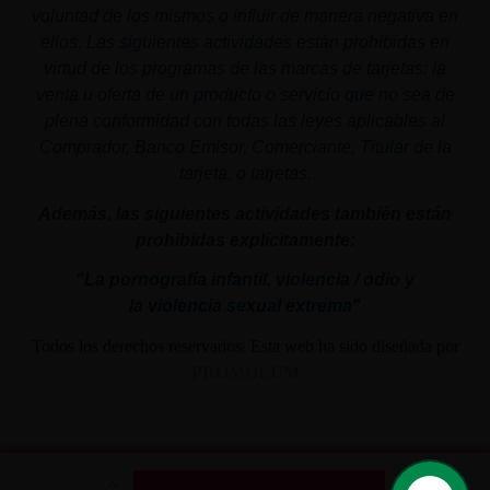
voluntad de los mismos o influir de manera negativa en
ellos. Las siguientes actividades están prohibidas en
virtud de los programas de las marcas de tarjetas: la
venta u oferta de un producto o servicio que no sea de
plena conformidad con todas las leyes aplicables al
Comprador, Banco Emisor, Comerciante, Titular de la
tarjeta, o tarjetas.
Además, las siguientes actividades también están
prohibidas explícitamente:
"La pornografía infantil,
violencia
/ odio y
la
violencia
sexual
extrema"
Todos los derechos reservados. Esta web ha sido diseñada por
PROMOLUM