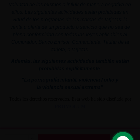
voluntad de los mismos o influir de manera negativa en
ellos. Las siguientes actividades están prohibidas en
virtud de los programas de las marcas de tarjetas: la
venta u oferta de un producto o servicio que no sea de
plena conformidad con todas las leyes aplicables al
Comprador, Banco Emisor, Comerciante, Titular de la
tarjeta, o tarjetas.
Además, las siguientes actividades también están
prohibidas explícitamente:
"La pornografía infantil,
violencia
/ odio y
la
violencia
sexual
extrema"
Todos los derechos reservados. Esta web ha sido diseñada por
PROMOLUM