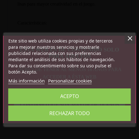
lisas para mayor creatividad en el juego.
Características:
Color: Negro
Este sitio web utiliza cookies propias y de terceros
Medidas: Ajustable 29-40cm
para mejorar nuestros servicios y mostrarle
ESTA WEB ES DE CONTENIDO SOLO
Peso: 141g
publicidad relacionada con sus preferencias
PARA ADULTOS
mediante el análisis de sus hábitos de navegación.
Para dar su consentimiento sobre su uso pulse el
DEBES DE TENER AL MENOS 18 AÑOS PARA
botón Acepto.
ACCEDER A ÉSTA WEB
Más información
Personalizar cookies
Detalles del producto
ACEPTO
CONFIRMO QUE SOY MAYOR DE 18 AÑOS
Referencia
8436615007851
RECHAZAR TODO
En stock
41 Artículos