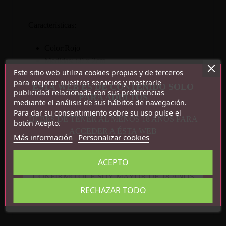
Características:
Color:Rojo
Medidas: 60 x 2cm
Este sitio web utiliza cookies propias y de terceros
Bola:4cm
para mejorar nuestros servicios y mostrarle
Peso:81g
ESTA WEB ES DE CONTENIDO SOLO
publicidad relacionada con sus preferencias
PARA ADULTOS
Material: Bola Silicona
mediante el análisis de sus hábitos de navegación.
Para dar su consentimiento sobre su uso pulse el
DEBES DE TENER AL MENOS 18 AÑOS PARA
botón Acepto.
ACCEDER A ÉSTA WEB
Más información
Personalizar cookies
ACEPTO
Detalles del producto
CONFIRMO QUE SOY MAYOR DE 18 AÑOS
Referencia
8436615007363
RECHAZAR TODO
En stock
21 Artículos