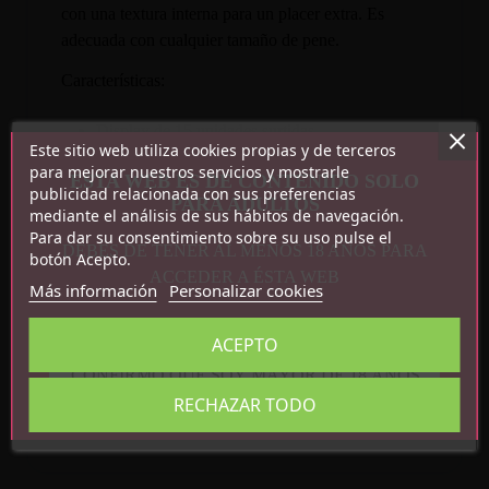
con una textura interna para un placer extra. Es
adecuada con cualquier tamaño de pene.
Características:
Display de 15 unidades surtidas
Este sitio web utiliza cookies propias y de terceros
Manga texturizada
para mejorar nuestros servicios y mostrarle
ESTA WEB ES DE CONTENIDO SOLO
publicidad relacionada con sus preferencias
PARA ADULTOS
mediante el análisis de sus hábitos de navegación.
Para dar su consentimiento sobre su uso pulse el
DEBES DE TENER AL MENOS 18 AÑOS PARA
botón Acepto.
ACCEDER A ÉSTA WEB
Más información
Personalizar cookies
ACEPTO
Detalles del producto
CONFIRMO QUE SOY MAYOR DE 18 AÑOS
Referencia
BI-014832-4H
RECHAZAR TODO
En stock
7 Artículos