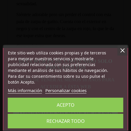
sexualidad.
Siéntete adorable pero sin perder el control con esta
pala de zarpa de gatito. Cuenta con el exterior en
negro y con el centro de la zarpa en rojo, lo que le da
ese toque extra que deseas.
Características:
Este sitio web utiliza cookies propias y de terceros
para mejorar nuestros servicios y mostrarle
PU
ESTA WEB ES DE CONTENIDO SOLO
publicidad relacionada con sus preferencias
PARA ADULTOS
Medidas: 39 cm x 13 cm
mediante el análisis de sus hábitos de navegación.
Para dar su consentimiento sobre su uso pulse el
DEBES DE TENER AL MENOS 18 AÑOS PARA
botón Acepto.
ACCEDER A ÉSTA WEB
Más información
Personalizar cookies
ACEPTO
CONFIRMO QUE SOY MAYOR DE 18 AÑOS
Detalles del producto
RECHAZAR TODO
Referencia
8436615009534