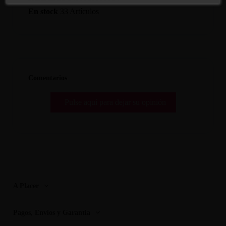
En stock
33 Artículos
Comentarios
Pulse aquí para dejar su opinión
A Placer
Pagos, Envios y Garantia