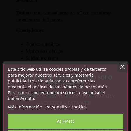
Descripción
Disfruta de un sensual juego de roll con este disfraz
de enfermera de 3 piezas.
Características:
Tirantes ajustables
Medias no incluidas
Sujetador con aro
Composición: 94% poliamida / 6% elastano
Este sitio web utiliza cookies propias y de terceros
para mejorar nuestros servicios y mostrarle
Incluye:
ESTA WEB ES DE CONTENIDO SOLO
publicidad relacionada con sus preferencias
PARA ADULTOS
mediante el análisis de sus hábitos de navegación.
Sujetador
Para dar su consentimiento sobre su uso pulse el
Braguitas
DEBES DE TENER AL MENOS 18 AÑOS PARA
botón Acepto.
Cofia
ACCEDER A ÉSTA WEB
Más información
Personalizar cookies
ACEPTO
CONFIRMO QUE SOY MAYOR DE 18 AÑOS