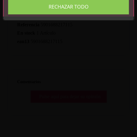
RECHAZAR TODO
Detalles del producto
Referencia
5901688217115
En stock
1 Artículo
ean13
5901688217115
Comentarios
Pulse aquí para dejar su opinión