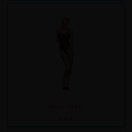
Recíbelo
entre mar. 11
y mié. 12
818-TED-1 TEDDY
33,75 €