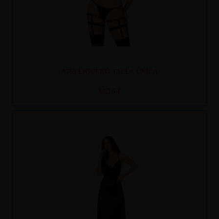
A769 LIGUERO TALLA ÚNICA
34,75 €
Recíbelo
entre mar. 11
y mié. 12