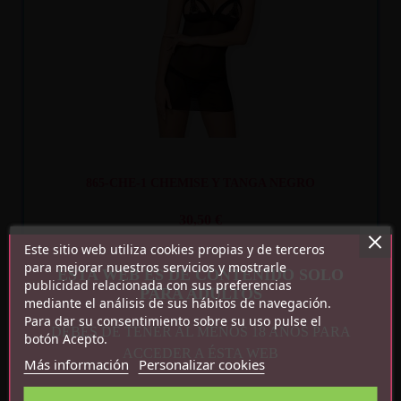
865-CHE-1 CHEMISE Y TANGA NEGRO
30,50 €
Este sitio web utiliza cookies propias y de terceros
para mejorar nuestros servicios y mostrarle
ESTA WEB ES DE CONTENIDO SOLO
publicidad relacionada con sus preferencias
PARA ADULTOS
mediante el análisis de sus hábitos de navegación.
Para dar su consentimiento sobre su uso pulse el
DEBES DE TENER AL MENOS 18 AÑOS PARA
botón Acepto.
ACCEDER A ÉSTA WEB
Recíbelo
entre mar. 11
y mié. 12
Más información
Personalizar cookies