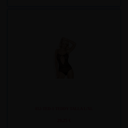
Recíbelo
entre mar. 11
y mié. 12
812-TED-1 TEDDY TALLA L/XL
29,25 €