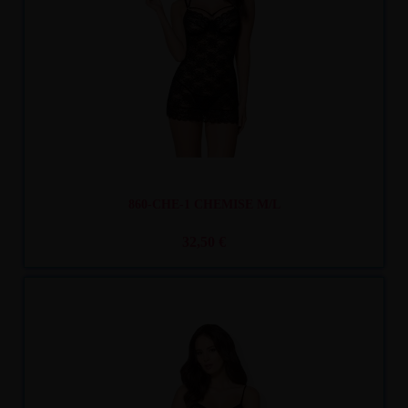
860-CHE-1 CHEMISE M/L
32,50 €
Recíbelo
entre mar. 11
y mié. 12