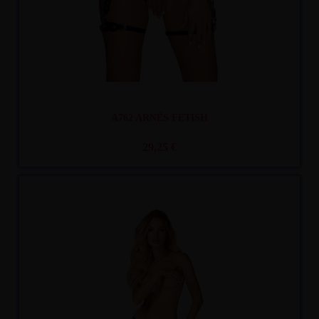
A762 ARNÉS FETISH
29,25 €
Recíbelo
entre mar. 11
y mié. 12