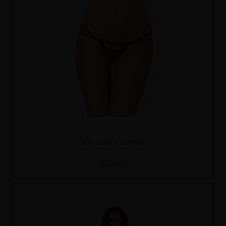
Recíbelo
entre mar. 11
y mié. 12
838-THO-3 TANGA
14,50 €