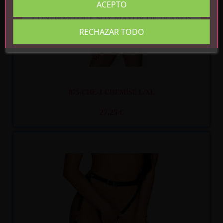
ACEPTO
CONFIRMO QUE SOY MAYOR DE 18 AÑOS
RECHAZAR TODO
875-CHE-1 CHEMISE L/XL
27,25 €
Recíbelo
entre mar. 11
y mié. 12