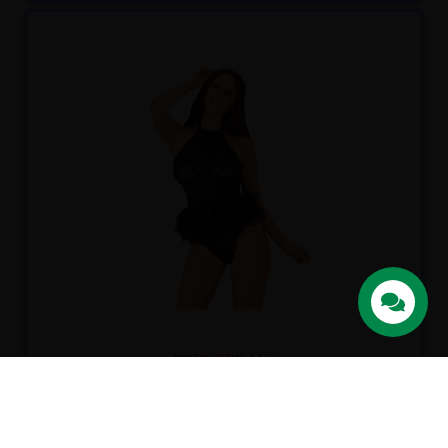
Recíbelo
entre mar. 11
y mié. 12
Contacta con
nosotros
BODY FRILLES
50,75 €