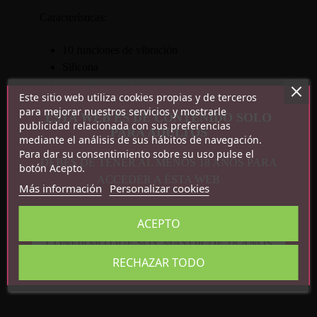
Características:
10 funciones de vibración
Silicona
Recargable por USB magnético
Este sitio web utiliza cookies propias y de terceros
Medidas: 12.7 cm x 2.7 cm
para mejorar nuestros servicios y mostrarle
ESTA WEB ES DE CONTENIDO SOLO
publicidad relacionada con sus preferencias
PARA ADULTOS
mediante el análisis de sus hábitos de navegación.
Para dar su consentimiento sobre su uso pulse el
DEBES DE TENER AL MENOS 18 AÑOS PARA
botón Acepto.
ACCEDER A ÉSTA WEB
Más información
Personalizar cookies
ACEPTO
Detalles del producto
CONFIRMO QUE SOY MAYOR DE 18 AÑOS
Referencia
BW-500076
RECHAZAR TODO
En stock
6 Artículos