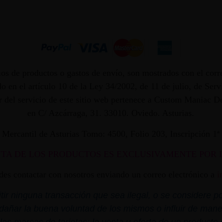
os de productos o gastos de envío, son mostrados con el corr
 en el artículo 10 de la Ley 34/2002, de 11 de julio, de Ser
dor del servicio de este sitio web pertenece a Custom Maniac
en C/ Azcárraga, 31. 33010. Oviedo. Asturias.
ro Mercantil de Asturias Tomo: 4500, Folio 203, Inscripción 1
NTA DE LOS PRODUCTOS ES EXCLUSIVAMENTE POR 
edes contactar con nosotros enviando un correo electrónico a
i
r ninguna transacción que sea ilegal, o se considere por
dañar la buena voluntad de los mismos o influir de mane
las marcas de tarjetas: la venta u oferta de un product