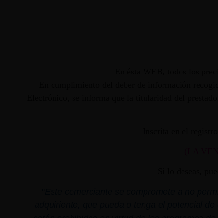
En ésta WEB, todos los preci
En cumplimiento del deber de información recogido
Electrónico, se informa que la titularidad del presta
Inscrita en el regist
(LA VE
Si lo deseas, pu
"
Este comerciante se compromete a no permiti
adquiriente, que pueda o tenga el potencial de 
están prohibidas en virtud de los programas de 