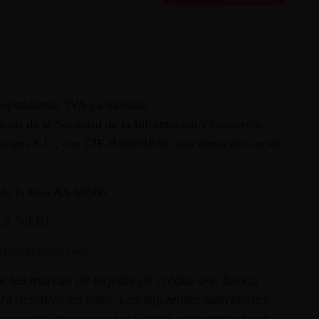
espondiente, IVA ya incluido.
vicios de la Sociedad de la Información y Comercio
 Designs S.L., con CIF-B10801835, con domicilio social
ª de la hoja AS-60566.
LA WEB)
nfo@aplacer.com
 las marcas de tarjetas de crédito o el banco
ra negativa en ellos. Las siguientes actividades
o o servicio que no sea de plena conformidad con