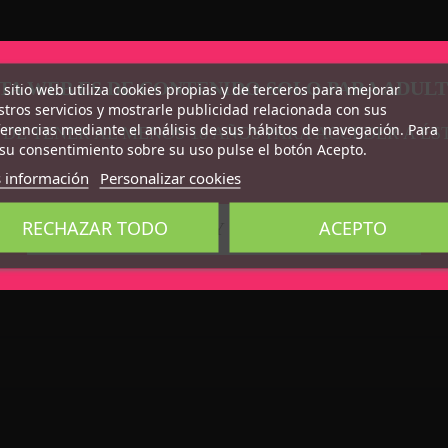
TA WEB ES DE CONTENIDO SOLO PARA ADUL
 sitio web utiliza cookies propias y de terceros para mejorar
tros servicios y mostrarle publicidad relacionada con sus
erencias mediante el análisis de sus hábitos de navegación. Para
 DE TENER AL MENOS 18 AÑOS PARA ACCEDER A ÉS
su consentimiento sobre su uso pulse el botón Acepto.
 información
Personalizar cookies
RECHAZAR TODO
ACEPTO
CONFIRMO QUE SOY MAYOR DE 18 AÑOS