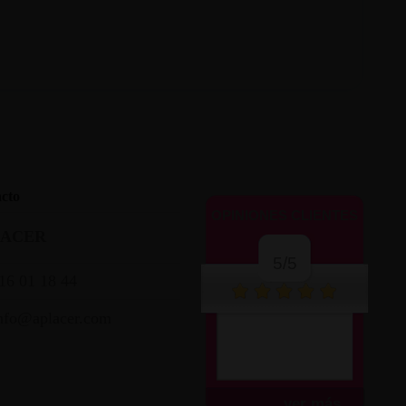
cto
OPINIONES CLIENTES
LACER
5/5
16 01 18 44
nfo@aplacer.com
ver más