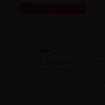
Pulse aquí para dejar su opinión
rantia
Privacidad
Conta
Política de privacidad
A P
Protección de Datos
6
I