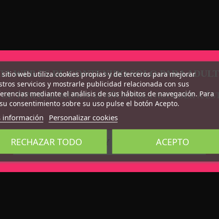
TA WEB ES DE CONTENIDO SOLO PARA ADUL
 sitio web utiliza cookies propias y de terceros para mejorar
tros servicios y mostrarle publicidad relacionada con sus
erencias mediante el análisis de sus hábitos de navegación. Para
 DE TENER AL MENOS 18 AÑOS PARA ACCEDER A ÉS
su consentimiento sobre su uso pulse el botón Acepto.
 información
Personalizar cookies
RECHAZAR TODO
ACEPTO
CONFIRMO QUE SOY MAYOR DE 18 AÑOS