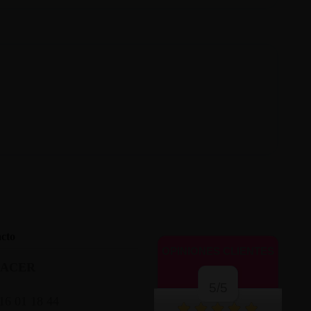
cto
OPINIONES CLIENTES
LACER
5/5
16 01 18 44