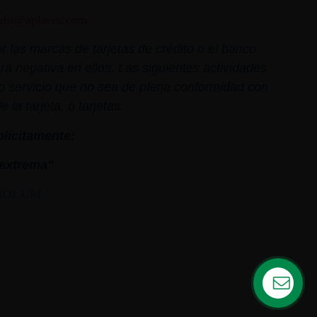
nfo@aplacer.com
 las marcas de tarjetas de crédito o el banco
ra negativa en ellos. Las siguientes actividades
o o servicio que no sea de plena conformidad con
la tarjeta, o tarjetas.
plícitamente:
extrema"
MOLUM