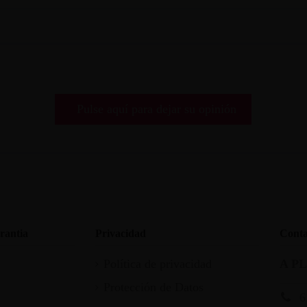
Pulse aquí para dejar su opinión
rantia
Privacidad
Conta
Política de privacidad
A P
Protección de Datos
6