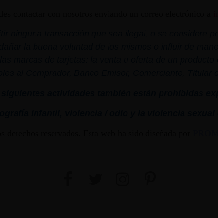
edes contactar con nosotros enviando un correo electrónico a
i
r ninguna transacción que sea ilegal, o se considere por
dañar la buena voluntad de los mismos o influir de mane
las marcas de tarjetas: la venta u oferta de un product
bles al Comprador, Banco Emisor, Comerciante, Titular de 
siguientes actividades también están prohibidas ex
grafía infantil,
violencia
/ odio y la
violencia
sexual
os derechos reservados. Esta web ha sido diseñada por
PRO