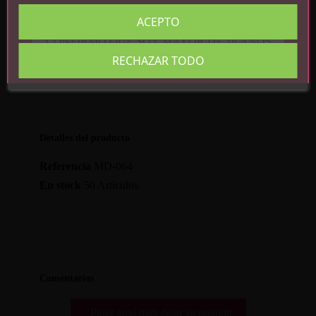
restricciones
ACEPTO
CONFIRMO QUE SOY MAYOR DE 18 AÑOS
RECHAZAR TODO
Detalles del producto
Referencia
MD-064
En stock
50 Artículos
Comentarios
Pulse aquí para dejar su opinión