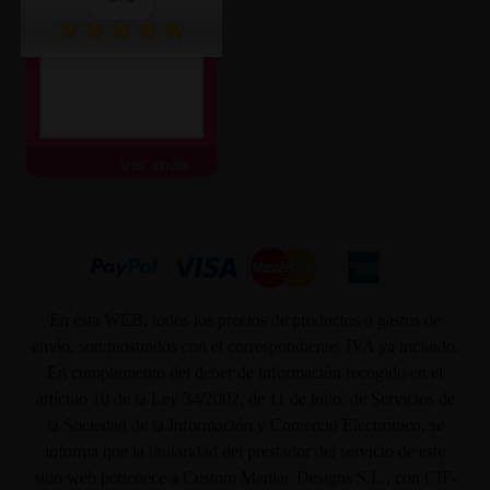
Muy atentos y amables.
Envío súper rápido.
Todo...
ver más
En ésta WEB, todos los precios de productos o gastos de
envío, son mostrados con el correspondiente, IVA ya incluido.
En cumplimiento del deber de información recogido en el
artículo 10 de la Ley 34/2002, de 11 de julio, de Servicios de
la Sociedad de la Información y Comercio Electrónico, se
informa que la titularidad del prestador del servicio de este
sitio web pertenece a Custom Maniac Designs S.L., con CIF-