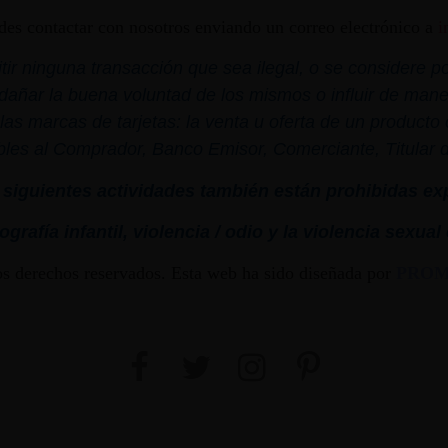
edes contactar con nosotros enviando un correo electrónico a
i
r ninguna transacción que sea ilegal, o se considere por
dañar la buena voluntad de los mismos o influir de mane
las marcas de tarjetas: la venta u oferta de un product
bles al Comprador, Banco Emisor, Comerciante, Titular de 
siguientes actividades también están prohibidas ex
grafía infantil,
violencia
/ odio y la
violencia
sexual
os derechos reservados. Esta web ha sido diseñada por
PRO