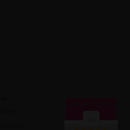
cto
OPINIONES CLIENTES
LACER
5/5
16 01 18 44