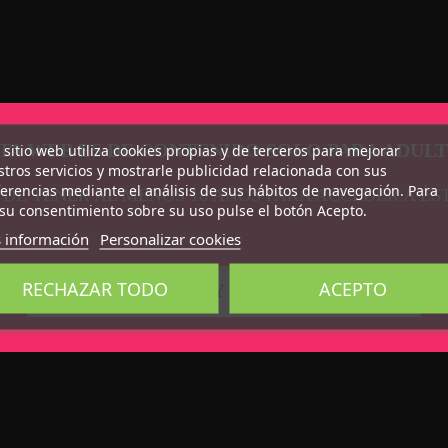
TA WEB ES DE CONTENIDO SOLO PARA ADUL
 sitio web utiliza cookies propias y de terceros para mejorar
tros servicios y mostrarle publicidad relacionada con sus
erencias mediante el análisis de sus hábitos de navegación. Para
 DE TENER AL MENOS 18 AÑOS PARA ACCEDER A ÉS
su consentimiento sobre su uso pulse el botón Acepto.
 información
Personalizar cookies
RECHAZAR TODO
ACEPTO
CONFIRMO QUE SOY MAYOR DE 18 AÑOS