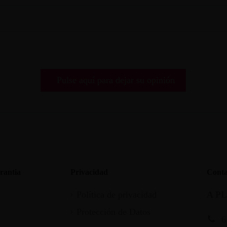
Pulse aquí para dejar su opinión
rantia
Privacidad
Conta
Política de privacidad
A P
Protección de Datos
6