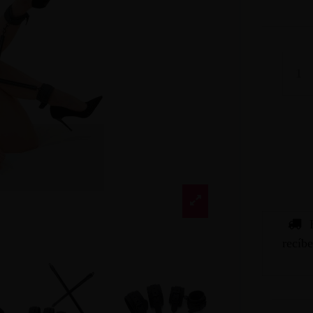
recíb