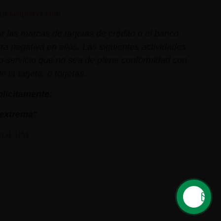
nfo@aplacer.com
 las marcas de tarjetas de crédito o el banco
ra negativa en ellos. Las siguientes actividades
o o servicio que no sea de plena conformidad con
la tarjeta, o tarjetas.
plícitamente:
extrema"
MOLUM