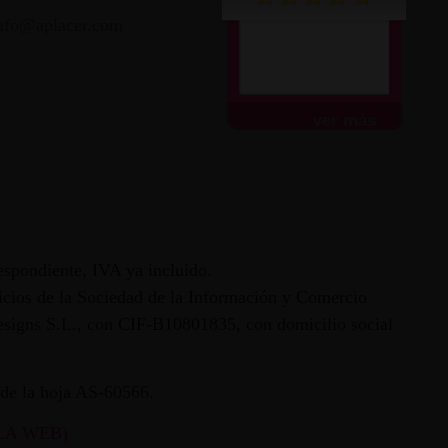
nfo@aplacer.com
Muy atentos y amables.
Envío súper rápido.
Todo...
ver más
espondiente, IVA ya incluido.
vicios de la Sociedad de la Información y Comercio
 Designs S.L., con CIF-B10801835, con domicilio social
ª de la hoja AS-60566.
LA WEB)