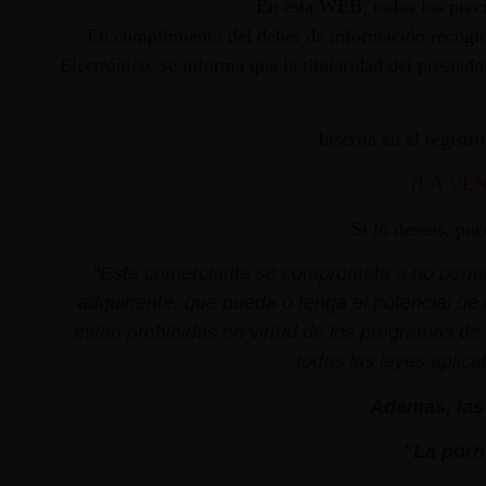
En ésta WEB, todos los preci
En cumplimiento del deber de información recogido
Electrónico, se informa que la titularidad del presta
Inscrita en el regist
(LA VE
Si lo deseas, pu
"
Este comerciante se compromete a no permiti
adquiriente, que pueda o tenga el potencial de 
están prohibidas en virtud de los programas de 
todas las leyes aplica
Además, las 
"La porno