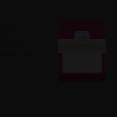
cto
OPINIONES CLIENTES
LACER
5/5
16 01 18 44
nfo@aplacer.com
ver más