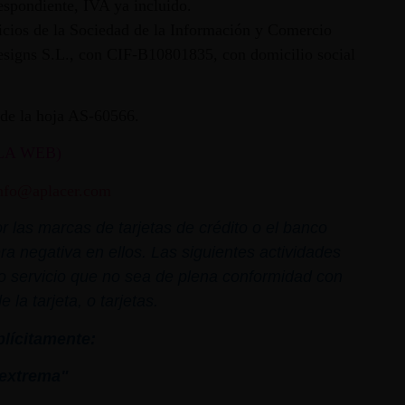
espondiente, IVA ya incluido.
vicios de la Sociedad de la Información y Comercio
 Designs S.L., con CIF-B10801835, con domicilio social
ª de la hoja AS-60566.
LA WEB)
nfo@aplacer.com
 las marcas de tarjetas de crédito o el banco
ra negativa en ellos. Las siguientes actividades
o o servicio que no sea de plena conformidad con
la tarjeta, o tarjetas.
plícitamente:
extrema"