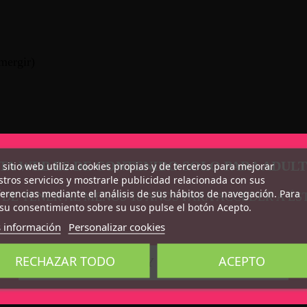
mergir)
TA WEB ES DE CONTENIDO SOLO PARA ADUL
 sitio web utiliza cookies propias y de terceros para mejorar
tros servicios y mostrarle publicidad relacionada con sus
erencias mediante el análisis de sus hábitos de navegación. Para
 DE TENER AL MENOS 18 AÑOS PARA ACCEDER A ÉS
su consentimiento sobre su uso pulse el botón Acepto.
 información
Personalizar cookies
RECHAZAR TODO
ACEPTO
CONFIRMO QUE SOY MAYOR DE 18 AÑOS