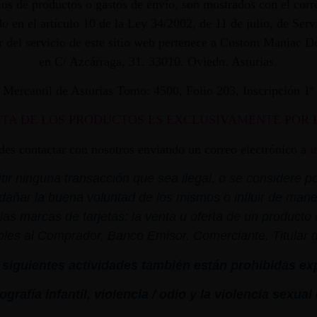
os de productos o gastos de envío, son mostrados con el corr
 en el artículo 10 de la Ley 34/2002, de 11 de julio, de Ser
dor del servicio de este sitio web pertenece a Custom Maniac
en C/ Azcárraga, 31. 33010. Oviedo. Asturias.
ro Mercantil de Asturias Tomo: 4500, Folio 203, Inscripción 1
NTA DE LOS PRODUCTOS ES EXCLUSIVAMENTE POR 
edes contactar con nosotros enviando un correo electrónico a
i
r ninguna transacción que sea ilegal, o se considere por
dañar la buena voluntad de los mismos o influir de mane
las marcas de tarjetas: la venta u oferta de un product
bles al Comprador, Banco Emisor, Comerciante, Titular de 
siguientes actividades también están prohibidas ex
grafía infantil,
violencia
/ odio y la
violencia
sexual