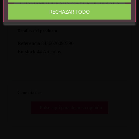
CONFIRMO QUE SOY MAYOR DE 18 AÑOS
RECHAZAR TODO
Detalles del producto
Referencia
8436626092396
En stock
44 Artículos
Comentarios
Pulse aquí para dejar su opinión