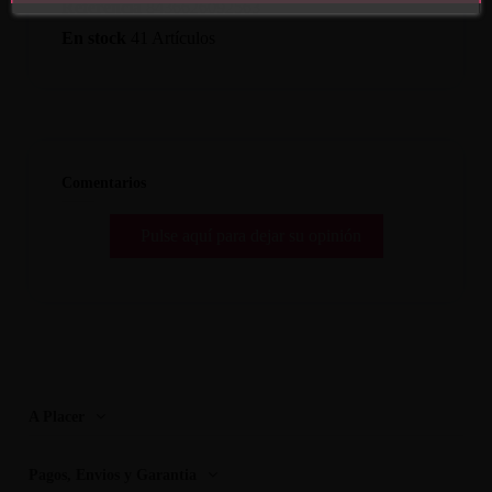
Referencia
8436626092563
En stock
41 Artículos
Comentarios
Pulse aquí para dejar su opinión
A Placer
Pagos, Envios y Garantia