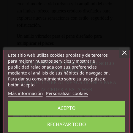
en el ritmo de la vida urbana y la amplitud del cielo
sin límites, ofrece juguetes eróticos diseñados para
explorar nuevas sensaciones con estilo, seguridad y
sofisticación.
Un anillo vibrador para el pene diseñado para
multiplicar el placer.
Características:
Este sitio web utiliza cookies propias y de terceros
para mejorar nuestros servicios y mostrarle
ESTA WEB ES DE CONTENIDO SOLO
publicidad relacionada con sus preferencias
9 funciones de vibración
PARA ADULTOS
mediante el análisis de sus hábitos de navegación.
Recargable por USB
Para dar su consentimiento sobre su uso pulse el
Impermeable
DEBES DE TENER AL MENOS 18 AÑOS PARA
botón Acepto.
ACCEDER A ÉSTA WEB
Más información
Personalizar cookies
ACEPTO
CONFIRMO QUE SOY MAYOR DE 18 AÑOS
Detalles del producto
RECHAZAR TODO