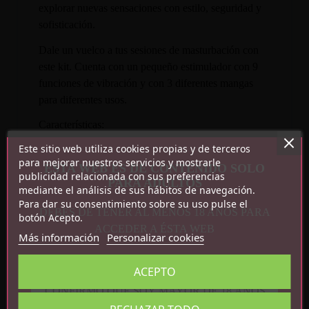
explorar nuevas sensaciones con estilo, seguridad y
sofisticación.
Dale un vuelco a tus sesiones de masturbación con
este kit. Cuenta con un pequeño estimulador con 9
funciones de vibración y con 3 diferentes mangas
para diferentes usos.
Características:
Este sitio web utiliza cookies propias y de terceros
9 funciones de vibración
para mejorar nuestros servicios y mostrarle
ESTA WEB ES DE CONTENIDO SOLO
Incluye 1 estimulador y 3 fundas
publicidad relacionada con sus preferencias
PARA ADULTOS
mediante el análisis de sus hábitos de navegación.
Recargable por USB
Para dar su consentimiento sobre su uso pulse el
Impermeable
DEBES DE TENER AL MENOS 18 AÑOS PARA
botón Acepto.
ACCEDER A ÉSTA WEB
Más información
Personalizar cookies
ACEPTO
CONFIRMO QUE SOY MAYOR DE 18 AÑOS