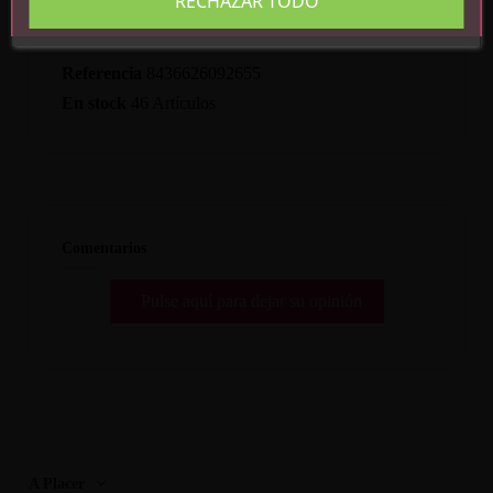
RECHAZAR TODO
Detalles del producto
Referencia
8436626092655
En stock
46 Artículos
Comentarios
Pulse aquí para dejar su opinión
A Placer