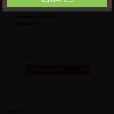
RECHAZAR TODO
Detalles del producto
Referencia
8436626092679
En stock
46 Artículos
Comentarios
Pulse aquí para dejar su opinión
A Placer