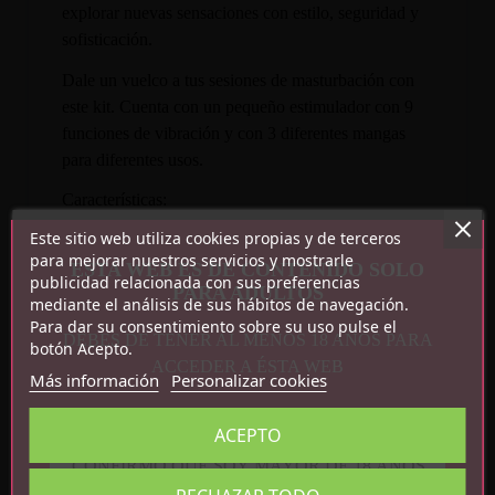
explorar nuevas sensaciones con estilo, seguridad y
sofisticación.
Dale un vuelco a tus sesiones de masturbación con
este kit. Cuenta con un pequeño estimulador con 9
funciones de vibración y con 3 diferentes mangas
para diferentes usos.
Características:
Este sitio web utiliza cookies propias y de terceros
9 funciones de vibración
para mejorar nuestros servicios y mostrarle
ESTA WEB ES DE CONTENIDO SOLO
Incluye 1 estimulador y 2 fundas
publicidad relacionada con sus preferencias
PARA ADULTOS
mediante el análisis de sus hábitos de navegación.
Recargable por USB
Para dar su consentimiento sobre su uso pulse el
Impermeable
DEBES DE TENER AL MENOS 18 AÑOS PARA
botón Acepto.
ACCEDER A ÉSTA WEB
Más información
Personalizar cookies
ACEPTO
CONFIRMO QUE SOY MAYOR DE 18 AÑOS