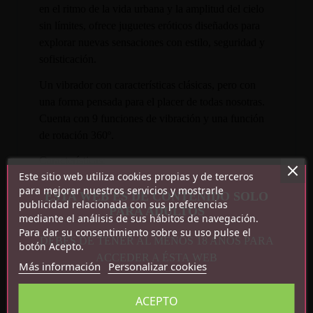
en el ritmo de la vida urbana y la amplitud del cielo
sin límites, ofrece juguetes eróticos diseñados para
explorar nuevas sensaciones con estilo, seguridad y
sofisticación.
Un vibrador con características clásicas, pero con
una forma pensada para el placer de todas nosotras.
Cuenta con 9 funciones de vibración y una función
de rotación 360º.
Características:
Este sitio web utiliza cookies propias y de terceros
para mejorar nuestros servicios y mostrarle
9 funciones de vibración
ESTA WEB ES DE CONTENIDO SOLO
publicidad relacionada con sus preferencias
PARA ADULTOS
Rotación 360º
mediante el análisis de sus hábitos de navegación.
Recargable por USB
Para dar su consentimiento sobre su uso pulse el
DEBES DE TENER AL MENOS 18 AÑOS PARA
Impermeable
botón Acepto.
ACCEDER A ÉSTA WEB
Silencioso
Más información
Personalizar cookies
ACEPTO