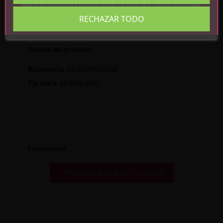
CONFIRMO QUE SOY MAYOR DE 18 AÑOS
RECHAZAR TODO
Detalles del producto
Referencia
8436626092488
En stock
44 Artículos
Comentarios
Pulse aquí para dejar su opinión