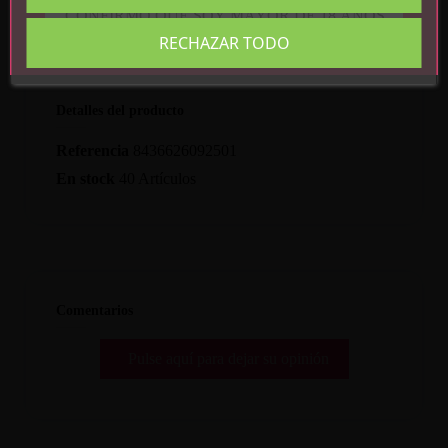
CONFIRMO QUE SOY MAYOR DE 18 AÑOS
RECHAZAR TODO
Detalles del producto
Referencia
8436626092501
En stock
40 Artículos
Comentarios
Pulse aquí para dejar su opinión