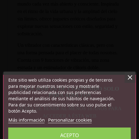
mundo cada vez más abierto y consciente. Inspirada
en el ritmo de la vida urbana y la amplitud del cielo
sin límites, ofrece juguetes eróticos diseñados para
explorar nuevas sensaciones con estilo, seguridad y
sofisticación.
Un vibrador con características clásicas, pero con
una forma pensada para el placer de todas nosotras.
Cuenta con 9 funciones de vibración, una zona
estriada y un estimulador de clítoris doble.
Características:
Este sitio web utiliza cookies propias y de terceros
para mejorar nuestros servicios y mostrarle
ESTA WEB ES DE CONTENIDO SOLO
publicidad relacionada con sus preferencias
9 funciones de vibración
PARA ADULTOS
mediante el análisis de sus hábitos de navegación.
Recargable por USB
Para dar su consentimiento sobre su uso pulse el
Ergonómico
DEBES DE TENER AL MENOS 18 AÑOS PARA
botón Acepto.
Silicona
ACCEDER A ÉSTA WEB
Más información
Personalizar cookies
Impermeable
Silencioso
ACEPTO