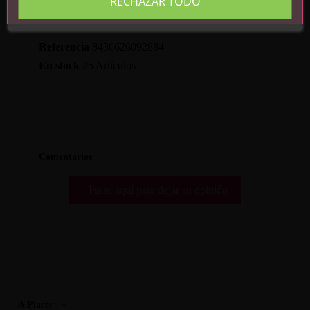
RECHAZAR TODO
Detalles del producto
Referencia
8436626092884
En stock
25 Artículos
Comentarios
Pulse aquí para dejar su opinión
A Placer