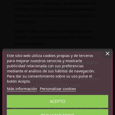
en el ritmo de la vida urbana y la amplitud del cielo
sin límites, ofrece juguetes eróticos diseñados para
explorar nuevas sensaciones con estilo, seguridad y
sofisticación.
Set de 3 anillos para el pene con materiales super
flexibles, perfectos para prolongar tus erecciones y
maximizar el placer.
Características:
Este sitio web utiliza cookies propias y de terceros
para mejorar nuestros servicios y mostrarle
ESTA WEB ES DE CONTENIDO SOLO
Set de 3 anillos
publicidad relacionada con sus preferencias
PARA ADULTOS
mediante el análisis de sus hábitos de navegación.
Flexible
Para dar su consentimiento sobre su uso pulse el
Brilla en la oscuridad
DEBES DE TENER AL MENOS 18 AÑOS PARA
botón Acepto.
ACCEDER A ÉSTA WEB
Más información
Personalizar cookies
ACEPTO
CONFIRMO QUE SOY MAYOR DE 18 AÑOS