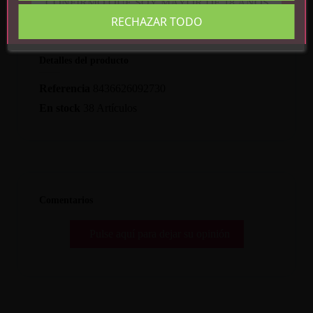
CONFIRMO QUE SOY MAYOR DE 18 AÑOS
RECHAZAR TODO
Detalles del producto
Referencia
8436626092730
En stock
38 Artículos
Comentarios
Pulse aquí para dejar su opinión