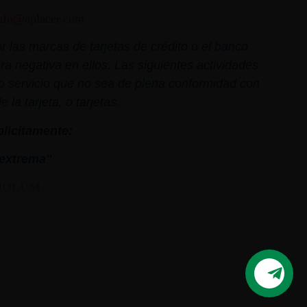
nfo@aplacer.com
 las marcas de tarjetas de crédito o el banco
ra negativa en ellos. Las siguientes actividades
o o servicio que no sea de plena conformidad con
la tarjeta, o tarjetas.
plícitamente:
extrema"
MOLUM