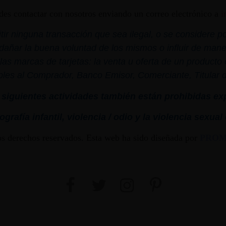
edes contactar con nosotros enviando un correo electrónico a
i
r ninguna transacción que sea ilegal, o se considere por
dañar la buena voluntad de los mismos o influir de mane
las marcas de tarjetas: la venta u oferta de un product
bles al Comprador, Banco Emisor, Comerciante, Titular de 
siguientes actividades también están prohibidas ex
grafía infantil,
violencia
/ odio y la
violencia
sexual
os derechos reservados. Esta web ha sido diseñada por
PRO