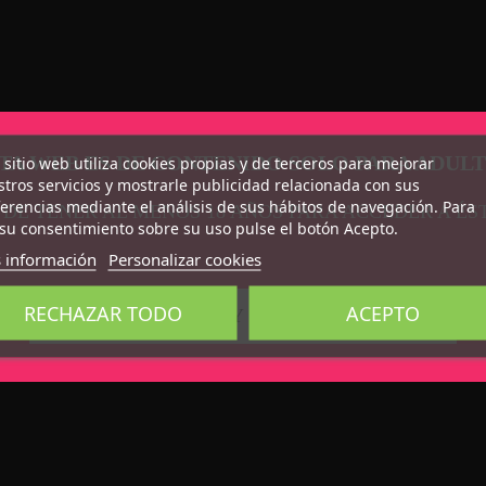
TA WEB ES DE CONTENIDO SOLO PARA ADUL
 sitio web utiliza cookies propias y de terceros para mejorar
tros servicios y mostrarle publicidad relacionada con sus
erencias mediante el análisis de sus hábitos de navegación. Para
 DE TENER AL MENOS 18 AÑOS PARA ACCEDER A ÉS
su consentimiento sobre su uso pulse el botón Acepto.
 información
Personalizar cookies
RECHAZAR TODO
ACEPTO
CONFIRMO QUE SOY MAYOR DE 18 AÑOS