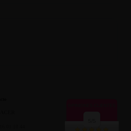
cto
OPINIONES CLIENTES
LACER
5/5
16 01 18 44