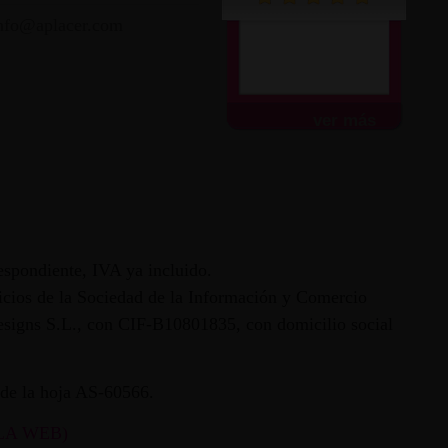
nfo@aplacer.com
ver más
espondiente, IVA ya incluido.
vicios de la Sociedad de la Información y Comercio
 Designs S.L., con CIF-B10801835, con domicilio social
ª de la hoja AS-60566.
LA WEB)