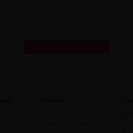
Pulse aquí para dejar su opinión
rantia
Privacidad
Conta
Política de privacidad
A P
Protección de Datos
6