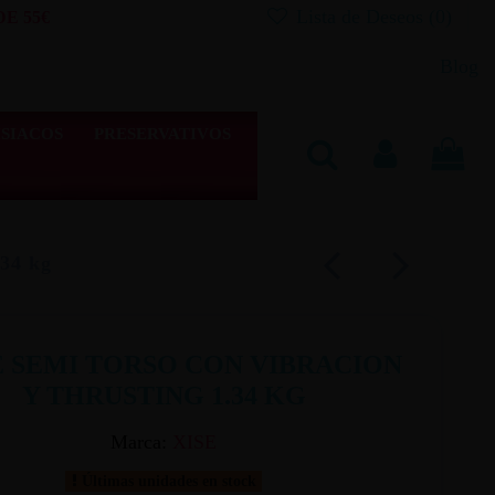
Lista de Deseos (
0
)
E 55€
Blog
SIACOS
PRESERVATIVOS
.34 kg
E SEMI TORSO CON VIBRACION
Y THRUSTING 1.34 KG
Marca:
XISE
Últimas unidades en stock