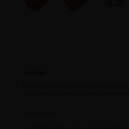
Descripción
Lleva tus momentos íntimos al siguiente nivel con 
clave, ofrece una sensación auténtica, estimulación
Características:
7 modos de vibración y movimiento thrusting