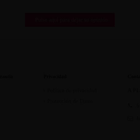
Pulse aquí para dejar su opinión
rantia
Privacidad
Conta
Política de privacidad
A P
Protección de Datos
6
I