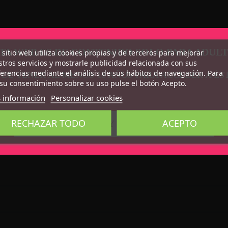
TA WEB ES DE CONTENIDO SOLO PARA ADUL
 sitio web utiliza cookies propias y de terceros para mejorar
tros servicios y mostrarle publicidad relacionada con sus
erencias mediante el análisis de sus hábitos de navegación. Para
 DE TENER AL MENOS 18 AÑOS PARA ACCEDER A ÉS
su consentimiento sobre su uso pulse el botón Acepto.
 información
Personalizar cookies
RECHAZAR TODO
ACEPTO
CONFIRMO QUE SOY MAYOR DE 18 AÑOS