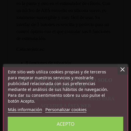
en la punta y otro en el estimulador de clítoris. Con
un núcleo de ABS envuelto en silicona suave, es
totalmente sumergible y muy fácil de usar. Su
interfaz de 3 botones es sencilla y perfecto para un
control óptimo con el que contralar sus 8 funciones
de estimulación.
Características:
8 funciones de vibración
Dos motores
Este sitio web utiliza cookies propias y de terceros
Motores potentes e independientes
para mejorar nuestros servicios y mostrarle
ESTA WEB ES DE CONTENIDO SOLO
publicidad relacionada con sus preferencias
Silicona médica
PARA ADULTOS
mediante el análisis de sus hábitos de navegación.
Recargable por USB
Para dar su consentimiento sobre su uso pulse el
Impermeable
DEBES DE TENER AL MENOS 18 AÑOS PARA
botón Acepto.
Medidas: 22 cm x 4.4 cm
ACCEDER A ÉSTA WEB
Más información
Personalizar cookies
ACEPTO