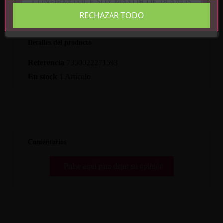
CONFIRMO QUE SOY MAYOR DE 18 AÑOS
RECHAZAR TODO
Detalles del producto
Referencia
7350022271593
En stock
1 Artículo
Comentarios
Pulse aquí para dejar su opinión