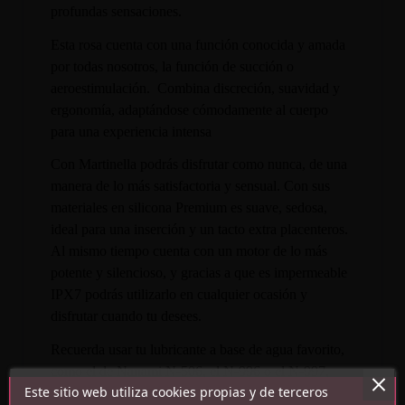
profundas sensaciones.
Esta rosa cuenta con una función conocida y amada
por todas nosotros, la función de succión o
aeroestimulación. Combina discreción, suavidad y
ergonomía, adaptándose cómodamente al cuerpo
para una experiencia intensa
Con Martinella podrás disfrutar como nunca, de una
manera de lo más satisfactoria y sensual. Con sus
materiales en silicona Premium es suave, sedosa,
ideal para una inserción y un tacto extra placenteros.
Al mismo tiempo cuenta con un motor de lo más
potente y silencioso, y gracias a que es impermeable
IPX7 podrás utilizarlo en cualquier ocasión y
disfrutar cuando tu desees.
Recuerda usar tu lubricante a base de agua favorito,
como el de Nanami N-506, el N-996 o el N-997,
Este sitio web utiliza cookies propias y de terceros
para que la experiencia se incremente al máximo.