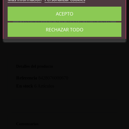
depósito
ACEPTO
CONFIRMO QUE SOY MAYOR DE 18 AÑOS
RECHAZAR TODO
Detalles del producto
Referencia
8428076000670
En stock
6 Artículos
Comentarios