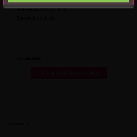
Referencia
LO-LV5439S
En stock
1 Artículo
Comentarios
Pulse aquí para dejar su opinión
A Placer