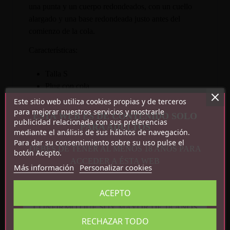
una punta y un cuerpo redondeados, con un cuello
alargado y una base redondeada justo antes del
comienzo de la cola.
Características:
Talla S
Plug con cola
Metal
Este sitio web utiliza cookies propias y de terceros
Libre de nickel
para mejorar nuestros servicios y mostrarle
ESTA WEB ES DE CONTENIDO SOLO
publicidad relacionada con sus preferencias
Medidas totales: 40 cm x 8.5 cm
PARA ADULTOS
mediante el análisis de sus hábitos de navegación.
Medidas de la cola: 35 cm
Para dar su consentimiento sobre su uso pulse el
DEBES DE TENER AL MENOS 18 AÑOS PARA
botón Acepto.
ACCEDER A ÉSTA WEB
Más información
Personalizar cookies
ACEPTO
CONFIRMO QUE SOY MAYOR DE 18 AÑOS
RECHAZAR TODO
Detalles del producto