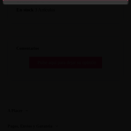
Referencia
F6152F
En stock
3 Artículos
Comentarios
Pulse aquí para dejar su opinión
A Placer
Pagos, Envios y Garantia