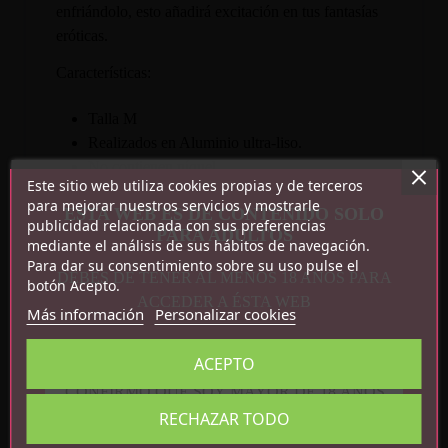
enfriándolo, esto añadirá excitación en tus fantasías
eróticas.
Características:
Talla M
Realizados en Aluminio ultra-liso.
No contienen níquel.
Este sitio web utiliza cookies propias y de terceros
Decoración engarzada en la base con forma de
para mejorar nuestros servicios y mostrarle
ESTA WEB ES DE CONTENIDO SOLO
brillante en plástico rígido.
publicidad relacionada con sus preferencias
PARA ADULTOS
Medidas totales: 8.5 cm x 3.5 cm
mediante el análisis de sus hábitos de navegación.
Para dar su consentimiento sobre su uso pulse el
DEBES DE TENER AL MENOS 18 AÑOS PARA
botón Acepto.
ACCEDER A ÉSTA WEB
Más información
Personalizar cookies
ACEPTO
CONFIRMO QUE SOY MAYOR DE 18 AÑOS
Detalles del producto
RECHAZAR TODO