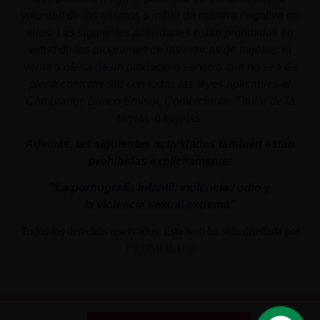
voluntad de los mismos o influir de manera negativa en
ellos. Las siguientes actividades están prohibidas en
virtud de los programas de las marcas de tarjetas: la
venta u oferta de un producto o servicio que no sea de
plena conformidad con todas las leyes aplicables al
Comprador, Banco Emisor, Comerciante, Titular de la
tarjeta, o tarjetas.
Además, las siguientes actividades también están
prohibidas explícitamente:
"La pornografía infantil,
violencia
/ odio y
la
violencia
sexual
extrema"
Todos los derechos reservados. Esta web ha sido diseñada por
PROMOLUM