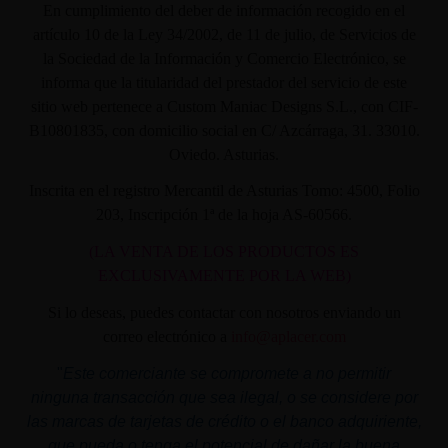
En cumplimiento del deber de información recogido en el
artículo 10 de la Ley 34/2002, de 11 de julio, de Servicios de
la Sociedad de la Información y Comercio Electrónico, se
informa que la titularidad del prestador del servicio de este
sitio web pertenece a Custom Maniac Designs S.L., con CIF-
B10801835, con domicilio social en C/ Azcárraga, 31. 33010.
Oviedo. Asturias.
Inscrita en el registro Mercantil de Asturias Tomo: 4500, Folio
203, Inscripción 1ª de la hoja AS-60566.
(LA VENTA DE LOS PRODUCTOS ES
EXCLUSIVAMENTE POR LA WEB)
Si lo deseas, puedes contactar con nosotros enviando un
correo electrónico a
info@aplacer.com
"
Este comerciante se compromete a no permitir
ninguna transacción que sea ilegal, o se considere por
las marcas de tarjetas de crédito o el banco adquiriente,
que pueda o tenga el potencial de dañar la buena