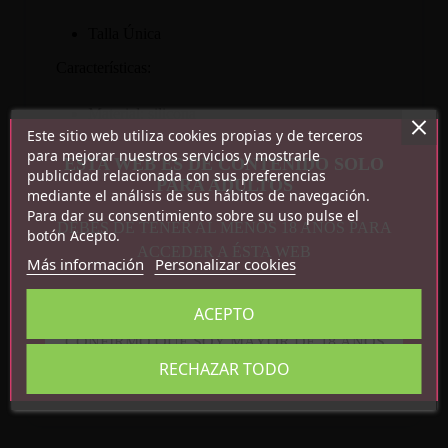
Talla Única
Características:
Material: silicona
Este sitio web utiliza cookies propias y de terceros
Color: Negro.
para mejorar nuestros servicios y mostrarle
ESTA WEB ES DE CONTENIDO SOLO
publicidad relacionada con sus preferencias
PARA ADULTOS
mediante el análisis de sus hábitos de navegación.
Para dar su consentimiento sobre su uso pulse el
DEBES DE TENER AL MENOS 18 AÑOS PARA
botón Acepto.
ACCEDER A ÉSTA WEB
Más información
Personalizar cookies
ACEPTO
Detalles del producto
CONFIRMO QUE SOY MAYOR DE 18 AÑOS
Referencia
R9134
RECHAZAR TODO
En stock
1 Artículo