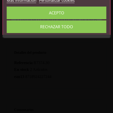
Más información
Personalizar cookies
45 mm
50 mm
ACEPTO
55 mm
CONFIRMO QUE SOY MAYOR DE 18 AÑOS
RECHAZAR TODO
Detalles del producto
Referencia
R7374.30
En stock
2 Artículos
ean13
8718924227244
Comentarios