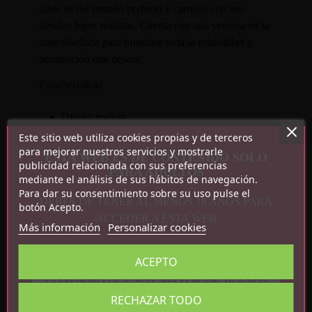
dildo es del tamaño perfecto y carnoso con uso
detalles hiper realistas. Cuenta con una ventosa en la
base diseñada para brindarte toda la estabilidad y
penetración que deseas.
Características
Diseño realista
Con testículos
Este sitio web utiliza cookies propias y de terceros
Texturizado
para mejorar nuestros servicios y mostrarle
ESTA WEB ES DE CONTENIDO SOLO
publicidad relacionada con sus preferencias
Con ventosa en la base
PARA ADULTOS
mediante el análisis de sus hábitos de navegación.
Medidas totales: 22.2 cm x 6.6 cm x 4.7 cm
Para dar su consentimiento sobre su uso pulse el
DEBES DE TENER AL MENOS 18 AÑOS PARA
botón Acepto.
ACCEDER A ÉSTA WEB
Más información
Personalizar cookies
ACEPTO
CONFIRMO QUE SOY MAYOR DE 18 AÑOS
RECHAZAR TODO
Detalles del producto