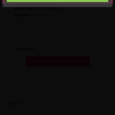
Referencia
BW-008040NR
En stock
50 Artículos
Comentarios
Pulse aquí para dejar su opinión
A Placer