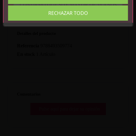
CONFIRMO QUE SOY MAYOR DE 18 AÑOS
RECHAZAR TODO
Detalles del producto
Referencia
9788493509774
En stock
1 Artículo
Comentarios
Pulse aquí para dejar su opinión