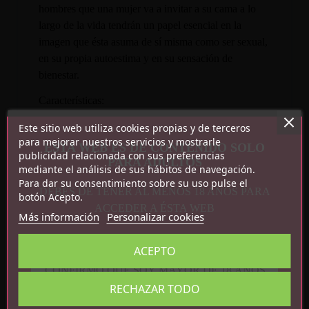
hombres que una mujer va a invitar a su cama a lo
largo de la vida tendrán un papel esencial en la
imagen que ésta asuma de sí misma como ser sexual,
en su propia autoestima y en su sensación de
bienestar.
Características:
Este sitio web utiliza cookies propias y de terceros
Idioma: español
para mejorar nuestros servicios y mostrarle
ESTA WEB ES DE CONTENIDO SOLO
Nº de páginas: 268 págs.
publicidad relacionada con sus preferencias
PARA ADULTOS
Tapa blanda con solapa
mediante el análisis de sus hábitos de navegación.
Para dar su consentimiento sobre su uso pulse el
DEBES DE TENER AL MENOS 18 AÑOS PARA
botón Acepto.
ACCEDER A ÉSTA WEB
Más información
Personalizar cookies
ACEPTO
CONFIRMO QUE SOY MAYOR DE 18 AÑOS
Detalles del producto
RECHAZAR TODO