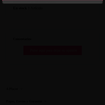
Referencia
9788499172996
En stock
1 Artículo
Comentarios
Pulse aquí para dejar su opinión
A Placer
Pagos, Envios y Garantia