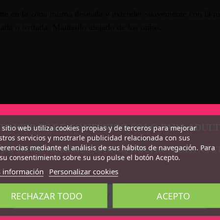
nte en la zona intima deseada y extender suavemente con la m
ada o irritada. Mantenlo alejado de los niños.
TA WEB ES DE CONTENIDO SOLO PARA ADUL
 sitio web utiliza cookies propias y de terceros para mejorar
tros servicios y mostrarle publicidad relacionada con sus
erencias mediante el análisis de sus hábitos de navegación. Para
 DE TENER AL MENOS 18 AÑOS PARA ACCEDER A ÉS
es veganos
su consentimiento sobre su uso pulse el botón Acepto.
xyethylcellulose, Aroma, Aloe Barbadensis Leaf Juice Powde
 información
Personalizar cookies
sodium EDTA, Maltodextrin, Limonene.
RECHAZAR TODO
ACEPTO
CONFIRMO QUE SOY MAYOR DE 18 AÑOS