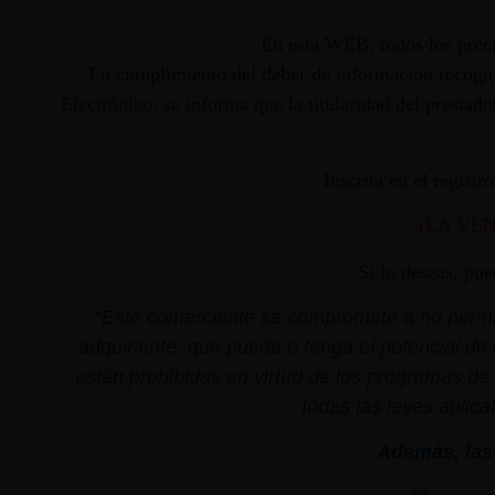
En ésta WEB, todos los preci
En cumplimiento del deber de información recogido
Electrónico, se informa que la titularidad del presta
Inscrita en el regist
(LA VE
Si lo deseas, pu
"
Este comerciante se compromete a no permiti
adquiriente, que pueda o tenga el potencial de 
están prohibidas en virtud de los programas de 
todas las leyes aplica
Además, las 