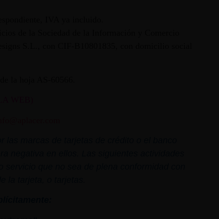
espondiente, IVA ya incluido.
vicios de la Sociedad de la Información y Comercio
 Designs S.L., con CIF-B10801835, con domicilio social
ª de la hoja AS-60566.
LA WEB)
nfo@aplacer.com
 las marcas de tarjetas de crédito o el banco
ra negativa en ellos. Las siguientes actividades
o o servicio que no sea de plena conformidad con
la tarjeta, o tarjetas.
plícitamente: