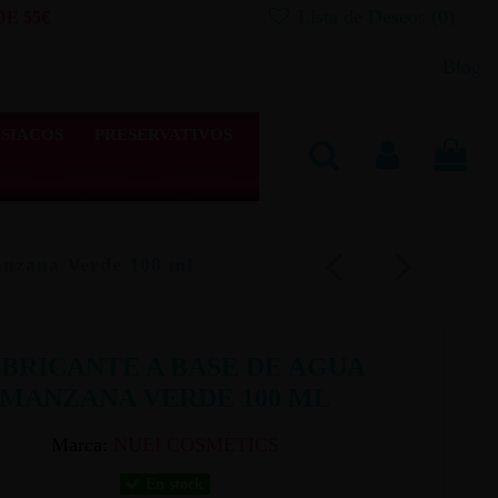
Lista de Deseos (
0
)
E 55€
Blog
SIACOS
PRESERVATIVOS
anzana Verde 100 ml
BRICANTE A BASE DE AGUA
MANZANA VERDE 100 ML
Marca:
NUEI COSMETICS
En stock