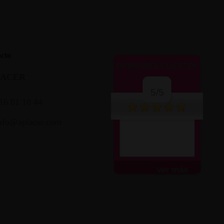
cto
OPINIONES CLIENTES
LACER
5/5
16 01 18 44
nfo@aplacer.com
ver más