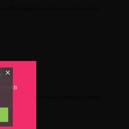
ano. Puede aplicarlo tantas veces como quieras,
TOS
TA WEB
r, Sodium Benzoate, Potassium Sorbate, Sodium