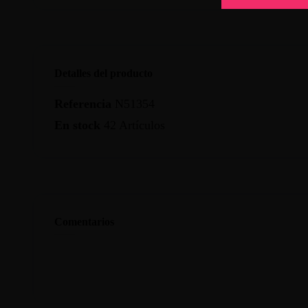
Detalles del producto
Referencia
N51354
En stock
42 Artículos
Comentarios