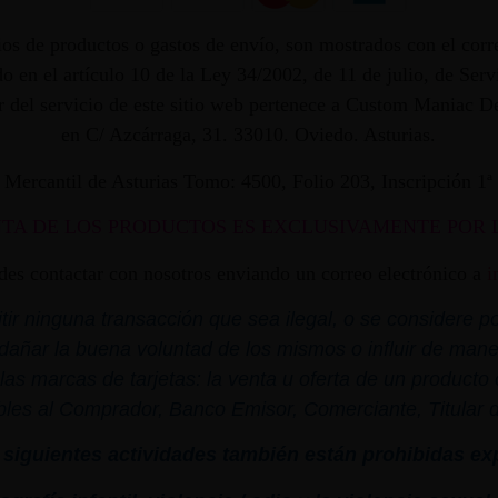
os de productos o gastos de envío, son mostrados con el corr
 en el artículo 10 de la Ley 34/2002, de 11 de julio, de Ser
dor del servicio de este sitio web pertenece a Custom Maniac
en C/ Azcárraga, 31. 33010. Oviedo. Asturias.
ro Mercantil de Asturias Tomo: 4500, Folio 203, Inscripción 1
NTA DE LOS PRODUCTOS ES EXCLUSIVAMENTE POR 
edes contactar con nosotros enviando un correo electrónico a
i
r ninguna transacción que sea ilegal, o se considere por
dañar la buena voluntad de los mismos o influir de mane
las marcas de tarjetas: la venta u oferta de un product
bles al Comprador, Banco Emisor, Comerciante, Titular de 
siguientes actividades también están prohibidas ex