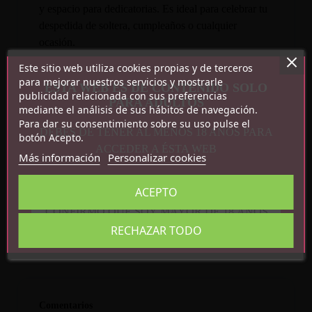
y espacio para dedicatorias. Es ideal para celebrar tu
despedida de soltera, cumpleaños o cualquier
ocasión.
Este sitio web utiliza cookies propias y de terceros
para mejorar nuestros servicios y mostrarle
ESTA WEB ES DE CONTENIDO SOLO
publicidad relacionada con sus preferencias
PARA ADULTOS
mediante el análisis de sus hábitos de navegación.
Para dar su consentimiento sobre su uso pulse el
DEBES DE TENER AL MENOS 18 AÑOS PARA
botón Acepto.
ACCEDER A ÉSTA WEB
Más información
Personalizar cookies
Detalles del producto
ACEPTO
Referencia
8412345060519
CONFIRMO QUE SOY MAYOR DE 18 AÑOS
En stock
3 Artículos
RECHAZAR TODO
Comentarios