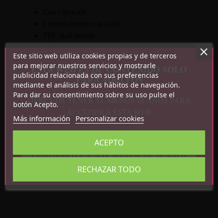
Con vibración
Control remoto con cable
TPE dual density
Medidas: 17.5 cm x 3.8 cm
Este sitio web utiliza cookies propias y de terceros
para mejorar nuestros servicios y mostrarle
ESTA WEB ES DE CONTENIDO SOLO
publicidad relacionada con sus preferencias
PARA ADULTOS
mediante el análisis de sus hábitos de navegación.
Para dar su consentimiento sobre su uso pulse el
DEBES DE TENER AL MENOS 18 AÑOS PARA
botón Acepto.
ACCEDER A ÉSTA WEB
Más información
Personalizar cookies
Detalles del producto
ACEPTO
Referencia
CN-101831137
CONFIRMO QUE SOY MAYOR DE 18 AÑOS
En stock
6 Artículos
RECHAZAR TODO