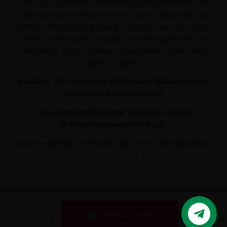
ellos. Las siguientes actividades están prohibidas en
virtud de los programas de las marcas de tarjetas: la
venta u oferta de un producto o servicio que no sea de
plena conformidad con todas las leyes aplicables al
Comprador, Banco Emisor, Comerciante, Titular de la
tarjeta, o tarjetas.
Además, las siguientes actividades también están
prohibidas explícitamente:
"La pornografía infantil,
violencia
/ odio y
la
violencia
sexual
extrema"
Todos los derechos reservados. Esta web ha sido diseñada por
PROMOLUM
Añadir al carrito