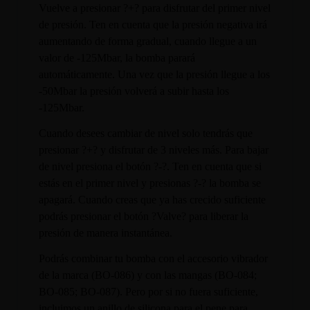
Vuelve a presionar ?+? para disfrutar del primer nivel
de presión. Ten en cuenta que la presión negativa irá
aumentando de forma gradual, cuando llegue a un
valor de -125Mbar, la bomba parará
automáticamente. Una vez que la presión llegue a los
-50Mbar la presión volverá a subir hasta los
-125Mbar.
Cuando desees cambiar de nivel solo tendrás que
presionar ?+? y disfrutar de 3 niveles más. Para bajar
de nivel presiona el botón ?-?. Ten en cuenta que si
estás en el primer nivel y presionas ?-? la bomba se
apagará. Cuando creas que ya has crecido suficiente
podrás presionar el botón ?Valve? para liberar la
presión de manera instantánea.
Podrás combinar tu bomba con el accesorio vibrador
de la marca (BO-086) y con las mangas (BO-084;
BO-085; BO-087). Pero por si no fuera suficiente,
incluimos un anillo de silicona para el pene para