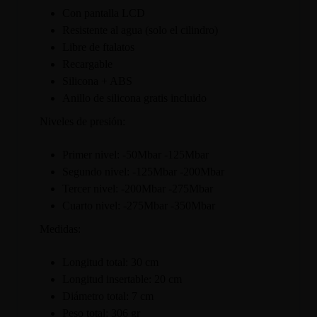
Con pantalla LCD
Resistente al agua (solo el cilindro)
Libre de ftalatos
Recargable
Silicona + ABS
Anillo de silicona gratis incluido
Niveles de presión:
Primer nivel: -50Mbar -125Mbar
Segundo nivel: -125Mbar -200Mbar
Tercer nivel: -200Mbar -275Mbar
Cuarto nivel: -275Mbar -350Mbar
Medidas:
Longitud total: 30 cm
Longitud insertable: 20 cm
Diámetro total: 7 cm
Peso total: 306 gr