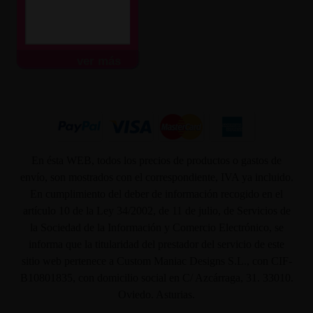
ver más
En ésta WEB, todos los precios de productos o gastos de
envío, son mostrados con el correspondiente, IVA ya incluido.
En cumplimiento del deber de información recogido en el
artículo 10 de la Ley 34/2002, de 11 de julio, de Servicios de
la Sociedad de la Información y Comercio Electrónico, se
informa que la titularidad del prestador del servicio de este
sitio web pertenece a Custom Maniac Designs S.L., con CIF-
B10801835, con domicilio social en C/ Azcárraga, 31. 33010.
Oviedo. Asturias.