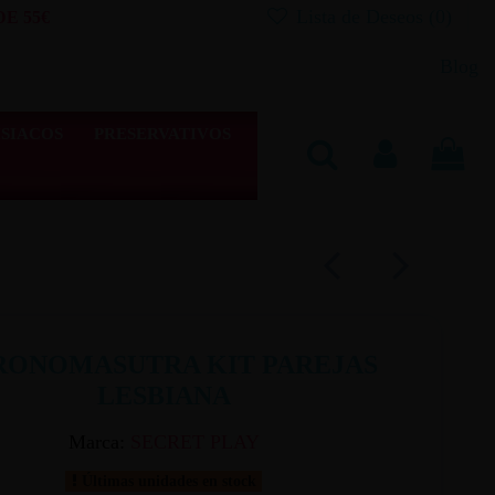
Lista de Deseos (
0
)
E 55€
Blog
SIACOS
PRESERVATIVOS
RONOMASUTRA KIT PAREJAS
LESBIANA
Marca:
SECRET PLAY
Últimas unidades en stock