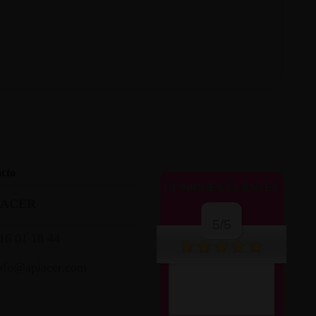
cto
OPINIONES CLIENTES
LACER
5/5
16 01 18 44
nfo@aplacer.com