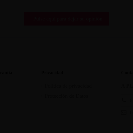
Pulse aquí para dejar su opinión
rantia
Privacidad
Conta
Política de privacidad
A P
Protección de Datos
6
I