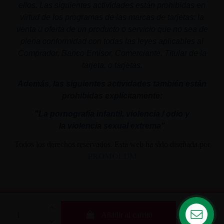
ellos. Las siguientes actividades están prohibidas en
virtud de los programas de las marcas de tarjetas: la
venta u oferta de un producto o servicio que no sea de
plena conformidad con todas las leyes aplicables al
Comprador, Banco Emisor, Comerciante, Titular de la
tarjeta, o tarjetas.
Además, las siguientes actividades también están
prohibidas explícitamente:
"La pornografía infantil,
violencia
/ odio y
la
violencia
sexual
extrema"
Todos los derechos reservados. Esta web ha sido diseñada por
PROMOLUM
Añadir al carrito