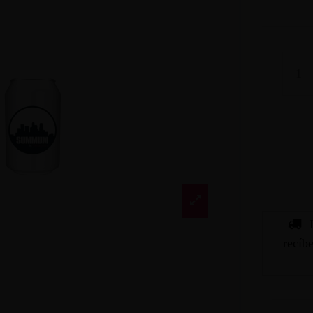
recíb