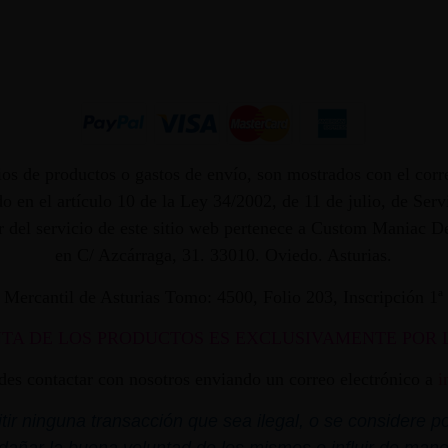
os de productos o gastos de envío, son mostrados con el corr
 en el artículo 10 de la Ley 34/2002, de 11 de julio, de Ser
dor del servicio de este sitio web pertenece a Custom Maniac
en C/ Azcárraga, 31. 33010. Oviedo. Asturias.
ro Mercantil de Asturias Tomo: 4500, Folio 203, Inscripción 1
NTA DE LOS PRODUCTOS ES EXCLUSIVAMENTE POR 
edes contactar con nosotros enviando un correo electrónico a
i
r ninguna transacción que sea ilegal, o se considere por
dañar la buena voluntad de los mismos o influir de mane