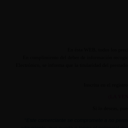
En ésta WEB, todos los preci
En cumplimiento del deber de información recogido
Electrónico, se informa que la titularidad del presta
Inscrita en el regist
(LA VE
Si lo deseas, pu
"
Este comerciante se compromete a no permiti
adquiriente, que pueda o tenga el potencial de 