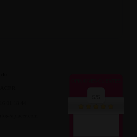
cto
OPINIONES CLIENTES
LACER
5/5
16 01 18 44
nfo@aplacer.com