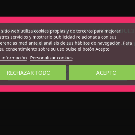
TA WEB ES DE CONTENIDO SOLO PARA ADUL
 sitio web utiliza cookies propias y de terceros para mejorar
tros servicios y mostrarle publicidad relacionada con sus
erencias mediante el análisis de sus hábitos de navegación. Para
 DE TENER AL MENOS 18 AÑOS PARA ACCEDER A ÉS
su consentimiento sobre su uso pulse el botón Acepto.
 información
Personalizar cookies
RECHAZAR TODO
ACEPTO
CONFIRMO QUE SOY MAYOR DE 18 AÑOS