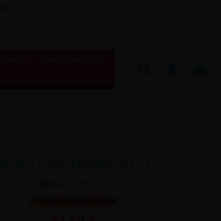
Lista de Deseos (
0
)
E 55€
Blog
SIACOS
PRESERVATIVOS
DILDO KING HENRY 23 CM
Marca:
SUMMUM
Últimas unidades en stock
42,50 €