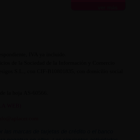
ver más
espondiente, IVA ya incluido.
vicios de la Sociedad de la Información y Comercio
 Designs S.L., con CIF-B10801835, con domicilio social
ª de la hoja AS-60566.
LA WEB)
nfo@aplacer.com
 las marcas de tarjetas de crédito o el banco
ra negativa en ellos. Las siguientes actividades