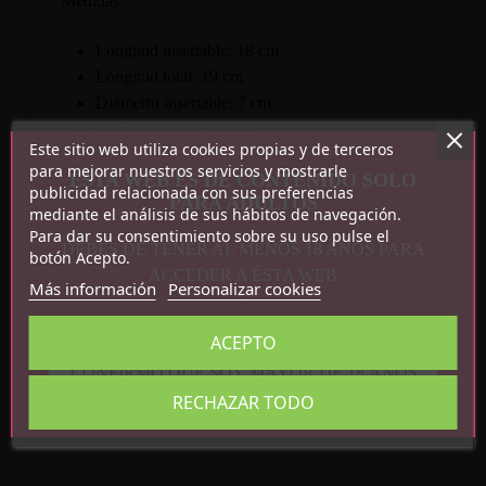
Medidas:
Longitud insertable: 18 cm
Longitud total: 19 cm
Diámetro insertable: 7 cm
Dinámetro total: 10 cm
Este sitio web utiliza cookies propias y de terceros
Peso: 556 gr
para mejorar nuestros servicios y mostrarle
ESTA WEB ES DE CONTENIDO SOLO
publicidad relacionada con sus preferencias
PARA ADULTOS
mediante el análisis de sus hábitos de navegación.
Para dar su consentimiento sobre su uso pulse el
DEBES DE TENER AL MENOS 18 AÑOS PARA
botón Acepto.
ACCEDER A ÉSTA WEB
Más información
Personalizar cookies
ACEPTO
Detalles del producto
CONFIRMO QUE SOY MAYOR DE 18 AÑOS
Referencia
3662811213689
RECHAZAR TODO
En stock
3 Artículos