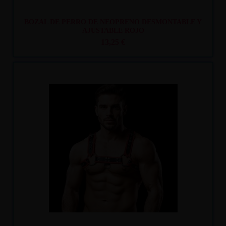
BOZAL DE PERRO DE NEOPRENO DESMONTABLE Y
AJUSTABLE ROJO
13,25 €
Recíbelo
entre mar. 11
y mié. 12