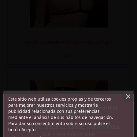
ARNÉS AJUSTABLE NO. ONE TALLA ÚNICA
6,50 €
Este sitio web utiliza cookies propias y de terceros
Recíbelo
entre mar. 11
y mié. 12
para mejorar nuestros servicios y mostrarle
ESTA WEB ES DE CONTENIDO SOLO
publicidad relacionada con sus preferencias
PARA ADULTOS
mediante el análisis de sus hábitos de navegación.
Para dar su consentimiento sobre su uso pulse el
DEBES DE TENER AL MENOS 18 AÑOS PARA
botón Acepto.
ACCEDER A ÉSTA WEB