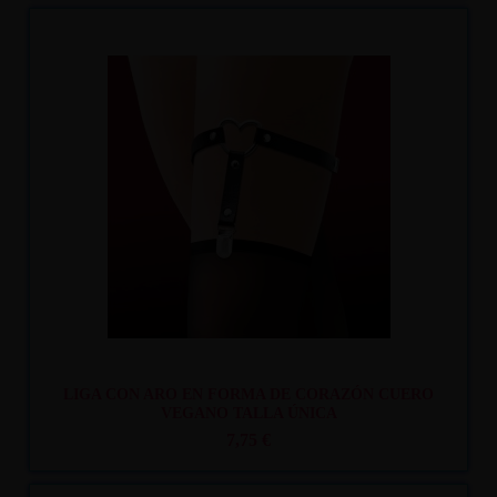
Recíbelo
entre mar. 11
y mié. 12
LIGA CON ARO EN FORMA DE CORAZÓN CUERO
VEGANO TALLA ÚNICA
7,75 €