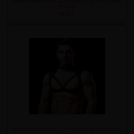
ADONIS ARNÉS MASCULINO PARA EL PECHO CUERO
VEGANO
26,25 €
Recíbelo
entre mar. 11
y mié. 12
DARIUS ARNÉS MASCULINO PARA EL PECHO CUERO