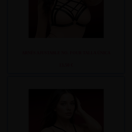
ARNÉS AJUSTABLE NO. FOUR TALLA ÚNICA
13,50 €
Recíbelo
entre mar. 11
y mié. 12