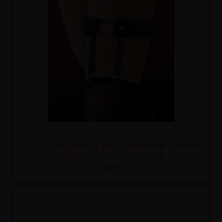
Recíbelo
entre mar. 11
y mié. 12
LIGA CON VOLANTES Y ARO EN FORMA DE CORAZÓN
CUERO VEGANO TALLA ÚNICA
8,50 €