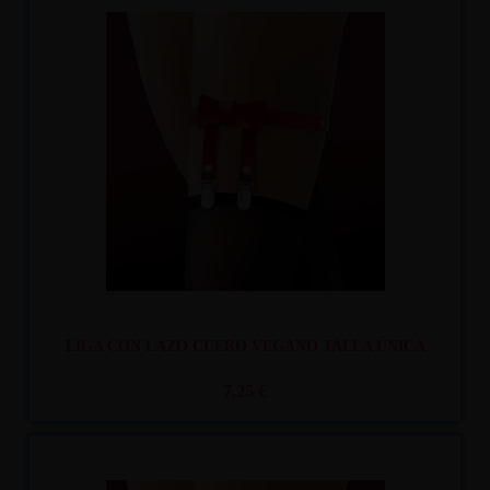
Recíbelo
entre mar. 11
y mié. 12
LIGA CON LAZO CUERO VEGANO TALLA ÚNICA
7,25 €