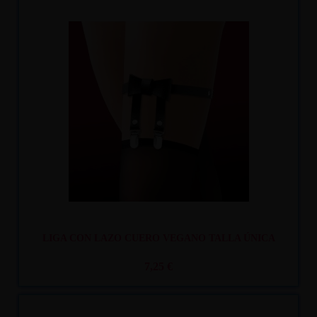
Recíbelo
entre mar. 11
y mié. 12
LIGA CON LAZO CUERO VEGANO TALLA ÚNICA
7,25 €