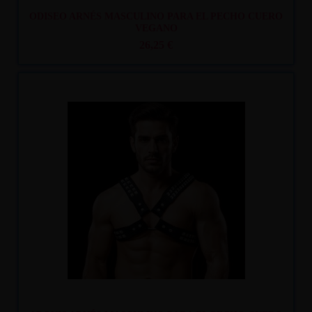
ODISEO ARNÉS MASCULINO PARA EL PECHO CUERO
VEGANO
26,25 €
Recíbelo
entre mar. 11
y mié. 12