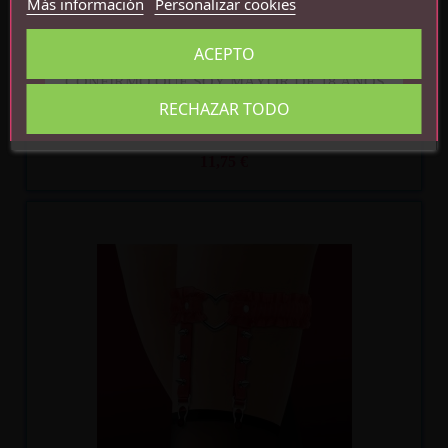
Más información
Personalizar cookies
ACEPTO
CONFIRMO QUE SOY MAYOR DE 18 AÑOS
RECHAZAR TODO
LIGA CON 3 TIRAS CUERO VEGANO TALLA ÚNICA
11,75 €
Recíbelo
entre mar. 11
y mié. 12