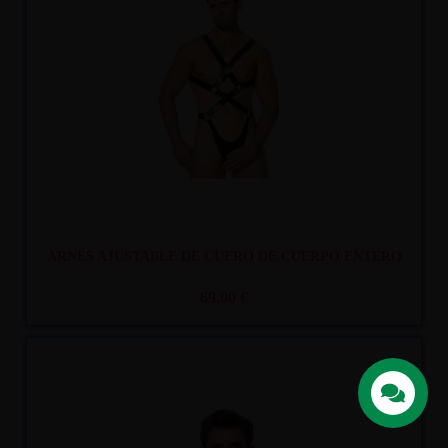
Recíbelo
entre mar. 11
y mié. 12
ARNÉS AJUSTABLE DE CUERO DE CUERPO ENTERO
69,00 €
Contacta con
nosotros
Recíbelo
entre mar. 11
y mié. 12