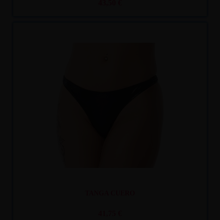
43,50 €
Recíbelo
entre mar. 11
y mié. 12
TANGA CUERO
41,75 €