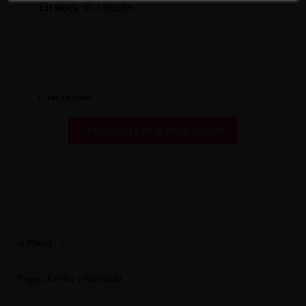
En stock
50 Artículos
Comentarios
Pulse aquí para dejar su opinión
A Placer
Pagos, Envios y Garantia