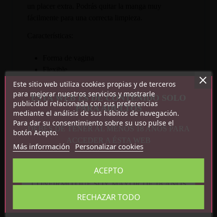
un placer extra. Podrás quitar la manga muy
fácilmente para una correcta limpieza.
Características:
Forma de vagina
Flexible
TPR + ABS
Este sitio web utiliza cookies propias y de terceros
Discreto
para mejorar nuestros servicios y mostrarle
ESTA WEB ES DE CONTENIDO SOLO
publicidad relacionada con sus preferencias
Medidas: 11 cm x 6.5 cm
PARA ADULTOS
mediante el análisis de sus hábitos de navegación.
Para dar su consentimiento sobre su uso pulse el
DEBES DE TENER AL MENOS 18 AÑOS PARA
botón Acepto.
ACCEDER A ÉSTA WEB
Más información
Personalizar cookies
ACEPTO
CONFIRMO QUE SOY MAYOR DE 18 AÑOS
Detalles del producto
RECHAZAR TODO
Referencia
SQ-MA70009-06