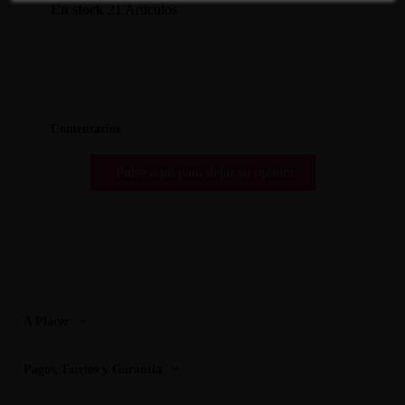
En stock
21 Artículos
Comentarios
Pulse aquí para dejar su opinión
A Placer
Pagos, Envios y Garantia