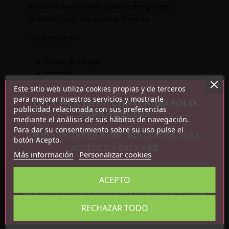
un placer extra. Podrás quitar la manga muy
fácilmente para una correcta limpieza.
Características:
Forma de vagina
Flexible
TPR + ABS
Este sitio web utiliza cookies propias y de terceros
Discreto
para mejorar nuestros servicios y mostrarle
ESTA WEB ES DE CONTENIDO SOLO
publicidad relacionada con sus preferencias
Medidas: 11 cm x 6.5 cm
PARA ADULTOS
mediante el análisis de sus hábitos de navegación.
Para dar su consentimiento sobre su uso pulse el
DEBES DE TENER AL MENOS 18 AÑOS PARA
botón Acepto.
ACCEDER A ÉSTA WEB
Más información
Personalizar cookies
ACEPTO
CONFIRMO QUE SOY MAYOR DE 18 AÑOS
Detalles del producto
RECHAZAR TODO
Referencia
SQ-MA70009-01