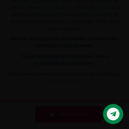
virtud de los programas de las marcas de tarjetas: la
venta u oferta de un producto o servicio que no sea de
plena conformidad con todas las leyes aplicables al
Comprador, Banco Emisor, Comerciante, Titular de la
tarjeta, o tarjetas.
Además, las siguientes actividades también están
prohibidas explícitamente:
"La pornografía infantil,
violencia
/ odio y
la
violencia
sexual
extrema"
Todos los derechos reservados. Esta web ha sido diseñada por
PROMOLUM
Añadir al carrito