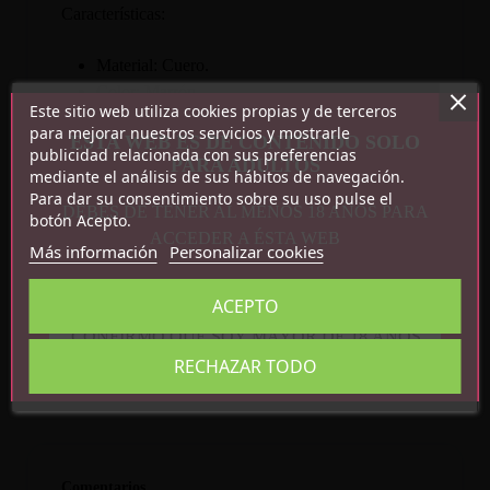
Características:
Material: Cuero.
Color: Marrón.
Este sitio web utiliza cookies propias y de terceros
Medidas: 67 cm largo.
para mejorar nuestros servicios y mostrarle
ESTA WEB ES DE CONTENIDO SOLO
publicidad relacionada con sus preferencias
PARA ADULTOS
mediante el análisis de sus hábitos de navegación.
Para dar su consentimiento sobre su uso pulse el
DEBES DE TENER AL MENOS 18 AÑOS PARA
botón Acepto.
ACCEDER A ÉSTA WEB
Más información
Personalizar cookies
Detalles del producto
ACEPTO
Referencia
R8088
CONFIRMO QUE SOY MAYOR DE 18 AÑOS
En stock
1 Artículo
RECHAZAR TODO
Comentarios