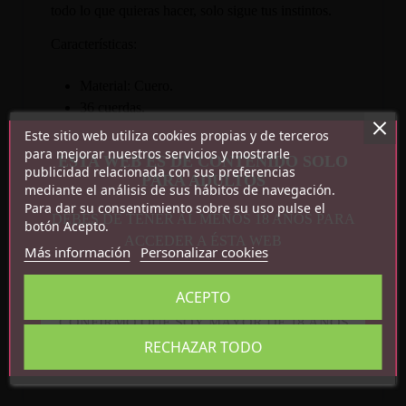
todo lo que quieras hacer, solo sigue tus instintos.
Características:
Material: Cuero.
36 cuerdas.
Largo: 44 cm.
Este sitio web utiliza cookies propias y de terceros
Color: Negro y leopardo.
para mejorar nuestros servicios y mostrarle
ESTA WEB ES DE CONTENIDO SOLO
publicidad relacionada con sus preferencias
PARA ADULTOS
mediante el análisis de sus hábitos de navegación.
Para dar su consentimiento sobre su uso pulse el
DEBES DE TENER AL MENOS 18 AÑOS PARA
botón Acepto.
ACCEDER A ÉSTA WEB
Más información
Personalizar cookies
ACEPTO
Detalles del producto
CONFIRMO QUE SOY MAYOR DE 18 AÑOS
RECHAZAR TODO
Referencia
R7935
En stock
1 Artículo