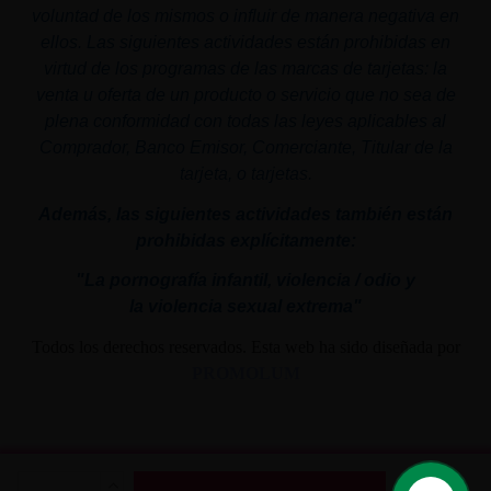
voluntad de los mismos o influir de manera negativa en
ellos. Las siguientes actividades están prohibidas en
virtud de los programas de las marcas de tarjetas: la
venta u oferta de un producto o servicio que no sea de
plena conformidad con todas las leyes aplicables al
Comprador, Banco Emisor, Comerciante, Titular de la
tarjeta, o tarjetas.
Además, las siguientes actividades también están
prohibidas explícitamente:
"La pornografía infantil,
violencia
/ odio y
la
violencia
sexual
extrema"
Todos los derechos reservados. Esta web ha sido diseñada por
PROMOLUM