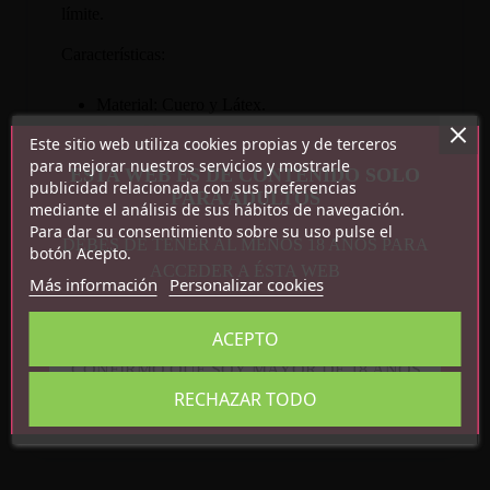
límite.
Características:
Material: Cuero y Látex.
Color: Negro
Este sitio web utiliza cookies propias y de terceros
Ajustable.
para mejorar nuestros servicios y mostrarle
ESTA WEB ES DE CONTENIDO SOLO
Medidas pene: (4 x 6 cm)
publicidad relacionada con sus preferencias
PARA ADULTOS
mediante el análisis de sus hábitos de navegación.
Para dar su consentimiento sobre su uso pulse el
DEBES DE TENER AL MENOS 18 AÑOS PARA
botón Acepto.
ACCEDER A ÉSTA WEB
Más información
Personalizar cookies
Detalles del producto
ACEPTO
CONFIRMO QUE SOY MAYOR DE 18 AÑOS
Referencia
R7585
RECHAZAR TODO
En stock
1 Artículo