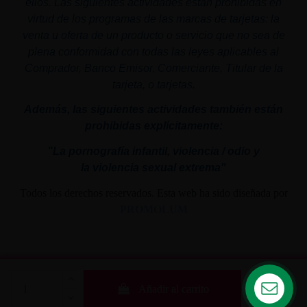
ellos. Las siguientes actividades están prohibidas en
virtud de los programas de las marcas de tarjetas: la
venta u oferta de un producto o servicio que no sea de
plena conformidad con todas las leyes aplicables al
Comprador, Banco Emisor, Comerciante, Titular de la
tarjeta, o tarjetas.
Además, las siguientes actividades también están
prohibidas explícitamente:
"La pornografía infantil,
violencia
/ odio y
la
violencia
sexual
extrema"
Todos los derechos reservados. Esta web ha sido diseñada por
PROMOLUM
Añadir al carrito