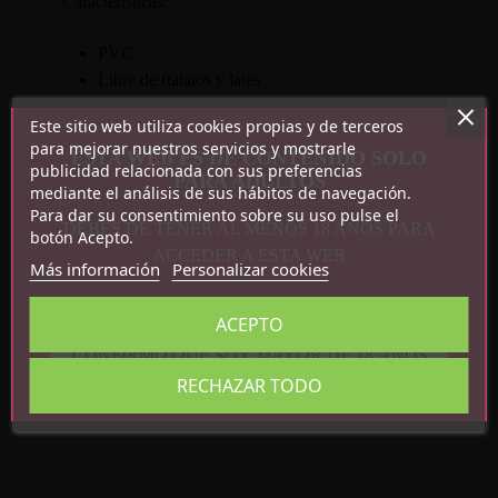
Características:
PVC
Libre de ftalatos y látex
Medidas: 32.5 cm x 3.5 cm
Este sitio web utiliza cookies propias y de terceros
para mejorar nuestros servicios y mostrarle
ESTA WEB ES DE CONTENIDO SOLO
publicidad relacionada con sus preferencias
PARA ADULTOS
mediante el análisis de sus hábitos de navegación.
Para dar su consentimiento sobre su uso pulse el
DEBES DE TENER AL MENOS 18 AÑOS PARA
botón Acepto.
ACCEDER A ÉSTA WEB
Más información
Personalizar cookies
Detalles del producto
ACEPTO
Referencia
CN-471905681
CONFIRMO QUE SOY MAYOR DE 18 AÑOS
En stock
7 Artículos
RECHAZAR TODO