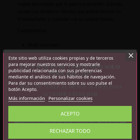
vagina tan realistas que te parecerá increíble. Además
cuenta con un huevo vibrador que podrás insertar en
el masturbador y controlar con su control remoto.
Características:
Multi velocidad
Control remoto
Este sitio web utiliza cookies propias y de terceros
2 pilas AA
para mejorar nuestros servicios y mostrarle
ESTA WEB ES DE CONTENIDO SOLO
T-Skin
publicidad relacionada con sus preferencias
PARA ADULTOS
Medidas: 24 cm x 11.9 cm x 5.7 cm
mediante el análisis de sus hábitos de navegación.
Para dar su consentimiento sobre su uso pulse el
DEBES DE TENER AL MENOS 18 AÑOS PARA
botón Acepto.
ACCEDER A ÉSTA WEB
Más información
Personalizar cookies
ACEPTO
CONFIRMO QUE SOY MAYOR DE 18 AÑOS
Detalles del producto
RECHAZAR TODO