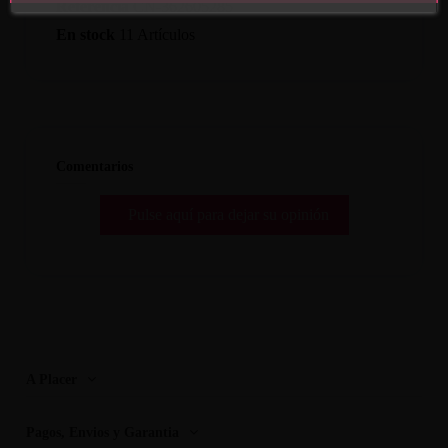
Referencia
CN-362605285
En stock
11 Artículos
Comentarios
Pulse aquí para dejar su opinión
A Placer
Pagos, Envios y Garantia